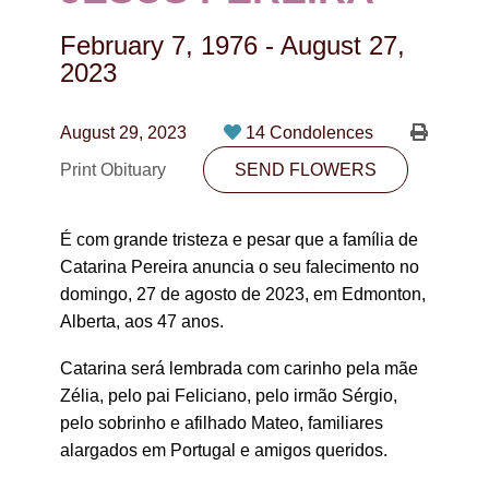
CONTACT
February 7, 1976
-
August 27,
780-474-4663
2023
10530-116 Street Edmonton, AB T5H3L7
August 29, 2023
14 Condolences
PLAN NOW
Print Obituary
SEND FLOWERS
SEND FLOWERS
É com grande tristeza e pesar que a família de
Catarina Pereira anuncia o seu falecimento no
domingo, 27 de agosto de 2023, em Edmonton,
Alberta, aos 47 anos.
Catarina será lembrada com carinho pela mãe
Zélia, pelo pai Feliciano, pelo irmão Sérgio,
pelo sobrinho e afilhado Mateo, familiares
alargados em Portugal e amigos queridos.