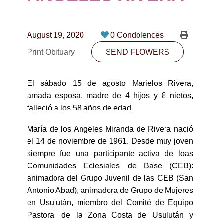
CONTACT
780-474-4663
August 19, 2020
0 Condolences
10530-116 Street Edmonton, AB T5H3L7
Print Obituary
SEND FLOWERS
PLAN NOW
El sábado 15 de agosto Marielos Rivera,
amada esposa, madre de 4 hijos y 8 nietos,
SEND FLOWERS
falleció a los 58 años de edad.
María de los Angeles Miranda de Rivera nació
el 14 de noviembre de 1961. Desde muy joven
siempre fue una participante activa de loas
Comunidades Eclesiales de Base (CEB):
animadora del Grupo Juvenil de las CEB (San
Antonio Abad), animadora de Grupo de Mujeres
en Usulután, miembro del Comité de Equipo
Pastoral de la Zona Costa de Usulután y